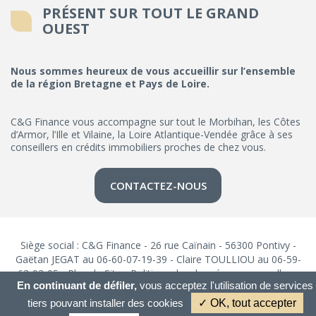
PRÉSENT SUR TOUT LE GRAND
OUEST
Nous sommes heureux de vous accueillir sur l’ensemble
de la région Bretagne et Pays de Loire.
C&G Finance vous accompagne sur tout le Morbihan, les Côtes
d’Armor, l’Ille et Vilaine, la Loire Atlantique-Vendée grâce à ses
conseillers en crédits immobiliers proches de chez vous.
CONTACTEZ-NOUS
Siège social : C&G Finance - 26 rue Caïnain - 56300 Pontivy -
Gaëtan JEGAT au 06-60-07-19-39 - Claire TOULLIOU au 06-59-
63-03-05 -
Plan du Site
-
Politique des données personnelles
-
En continuant de défiler,
vous acceptez l'utilisation de services
Mentions Légales
tiers pouvant installer des cookies
✓ OK, tout accepter
Restez connectés :
- Réalisation:
ARTGO média