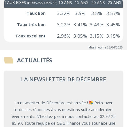
TAUX FIXES
10 ANS
15 ANS
20 ANS
25 ANS
(HORS ASSURANCES)
3.32%
3.5%
3.5%
3.57%
Taux Bon
3.22%
3.41%
3.43%
3.45%
Taux très bon
2.96%
3.05%
3.15%
3.15%
Taux excellent
Mise à jour le 23/04/2026
ACTUALITÉS
LA NEWSLETTER DE DÉCEMBRE
La newsletter de Décembre est arrivée !
Retrouver
toutes les réponses à vos questions suite aux derniers
évènements. N’hésitez pas à nous contacter au 02 97 25
85 97. Toute l’équipe de C&G Finance vous souhaite une